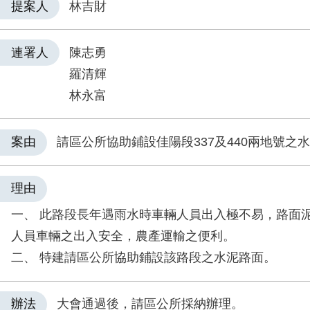
提案人
林吉財
連署人
陳志勇
羅清輝
林永富
案由
請區公所協助鋪設佳陽段337及440兩地號之
理由
一、 此路段長年遇雨水時車輛人員出入極不易，路面
人員車輛之出入安全，農產運輸之便利。
二、 特建請區公所協助鋪設該路段之水泥路面。
辦法
大會通過後，請區公所採納辦理。