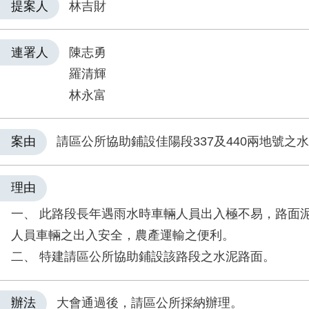
提案人
林吉財
連署人
陳志勇
羅清輝
林永富
案由
請區公所協助鋪設佳陽段337及440兩地號之
理由
一、 此路段長年遇雨水時車輛人員出入極不易，路面
人員車輛之出入安全，農產運輸之便利。
二、 特建請區公所協助鋪設該路段之水泥路面。
辦法
大會通過後，請區公所採納辦理。