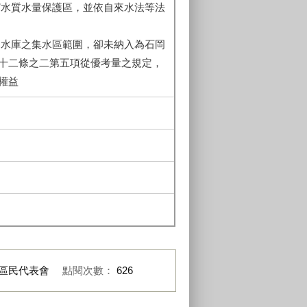
壩水質水量保護區，並依自來水法等法
兩水庫之集水區範圍，卻未納入為石岡
十二條之二第五項從優考量之規定，
權益
區民代表會
點閱次數：
626