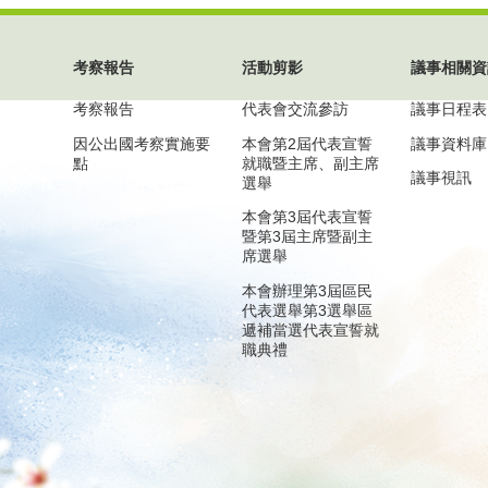
考察報告
活動剪影
議事相關資
考察報告
代表會交流參訪
議事日程表
因公出國考察實施要
本會第2屆代表宣誓
議事資料庫
點
就職暨主席、副主席
議事視訊
選舉
本會第3屆代表宣誓
暨第3屆主席暨副主
席選舉
本會辦理第3屆區民
代表選舉第3選舉區
遞補當選代表宣誓就
職典禮