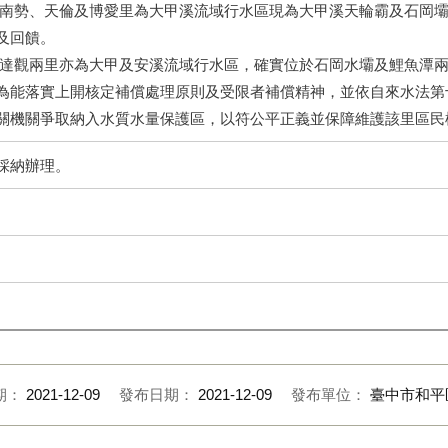
、南勢、天倫及博愛里為大甲溪流域行水區現為大甲溪天輪霸及石岡
及回饋。
及達觀兩里亦為大甲及安溪流域行水區，確實位於石岡水壩及鯉魚潭
為能落實上開核定補償處理原則及受限者補償精神，並依自來水法第
關機關爭取納入水質水量保護區，以符公平正義並保障維護該里區民
採納辦理。
期：
2021-12-09
發布日期：
2021-12-09
發布單位：
臺中市和平