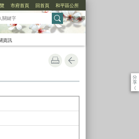
覽
市府首頁
回首頁
和平區公所
進階搜尋
關資訊
分
享
《