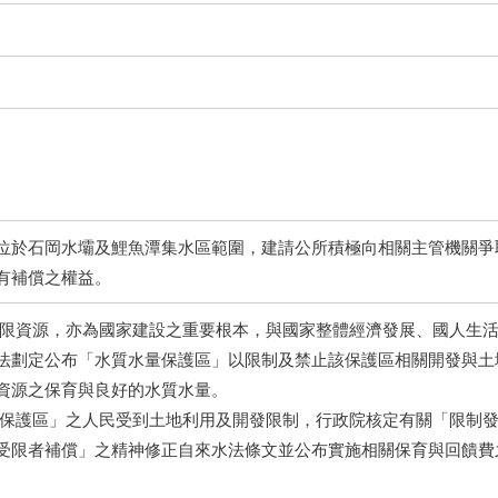
位於石岡水壩及鯉魚潭集水區範圍，建請公所積極向相關主管機關爭
有補償之權益。
有限資源，亦為國家建設之重要根本，與國家整體經濟發展、國人生
法劃定公布「水質水量保護區」以限制及禁止該保護區相關開發與土
資源之保育與良好的水質水量。
量保護區」之人民受到土地利用及開發限制，行政院核定有關「限制
受限者補償」之精神修正自來水法條文並公布實施相關保育與回饋費
。