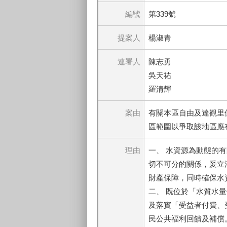
編號
第339號
提案人
楊淑青
連署人
陳志勇
吳天祐
羅清輝
案由
有關本區自由及達觀里
區範圍以爭取該地區應
理由
一、 水資源為動態的
切不可分的關係，爰立
財產保障，同時確保水
二、 既位於「水質水
及落實「受益者付費、
民公共福利回饋及補償