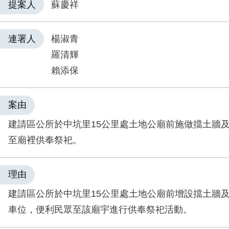
提案人
蘇慶祥
連署人
楊淑青
羅清輝
賴添保
案由
建請區公所於中坑里15公里處土地公廟前施做擋土牆
至廟裡供奉祭祀。
理由
建請區公所於中坑里15公里處土地公廟前增設擋土牆
車位，便利民眾至該廟宇進行供奉祭祀活動。