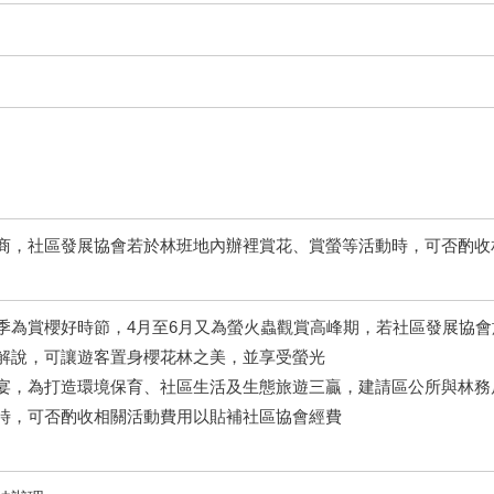
商，社區發展協會若於林班地內辦裡賞花、賞螢等活動時，可否酌收
季為賞櫻好時節，4月至6月又為螢火蟲觀賞高峰期，若社區發展協
解說，可讓遊客置身櫻花林之美，並享受螢光
宴，為打造環境保育、社區生活及生態旅遊三贏，建請區公所與林務
時，可否酌收相關活動費用以貼補社區協會經費