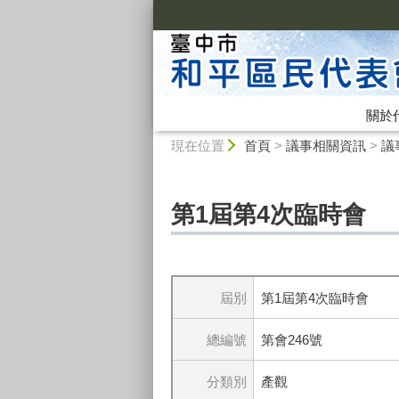
:::
關於
:::
現在位置
首頁
>
議事相關資訊
>
議
第1屆第4次臨時會
屆別
第1屆第4次臨時會
總編號
第會246號
分類別
產觀