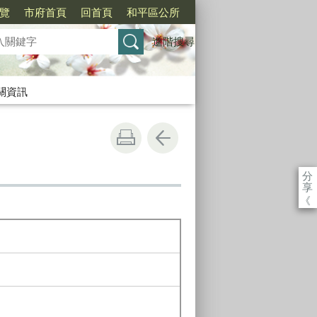
覽
市府首頁
回首頁
和平區公所
進階搜尋
關資訊
分
享
《