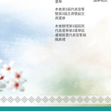
議事視訊
選舉
本會第3屆代表宣誓
暨第3屆主席暨副主
席選舉
本會辦理第3屆區民
代表選舉第3選舉區
遞補當選代表宣誓就
職典禮