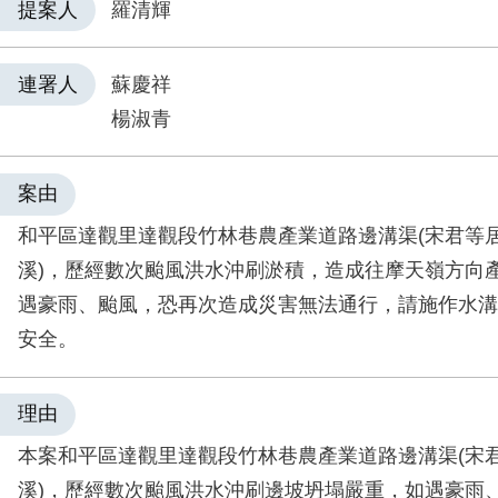
提案人
羅清輝
連署人
蘇慶祥
楊淑青
案由
和平區達觀里達觀段竹林巷農產業道路邊溝渠(宋君等
溪)，歷經數次颱風洪水沖刷淤積，造成往摩天嶺方向
遇豪雨、颱風，恐再次造成災害無法通行，請施作水溝
安全。
理由
本案和平區達觀里達觀段竹林巷農產業道路邊溝渠(宋
溪)，歷經數次颱風洪水沖刷邊坡坍塌嚴重，如遇豪雨