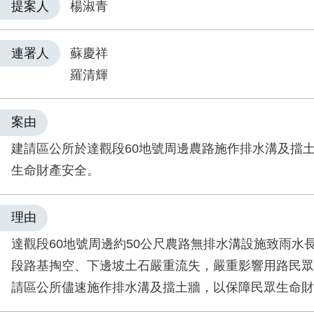
提案人
楊淑青
連署人
蘇慶祥
羅清輝
案由
建請區公所於達觀段60地號周邊農路施作排水溝及擋
生命財產安全。
理由
達觀段60地號周邊約50公尺農路無排水溝設施致雨水
段路基掏空、下邊坡土石嚴重流失，嚴重影響用路民眾
請區公所儘速施作排水溝及擋土牆，以保障民眾生命財