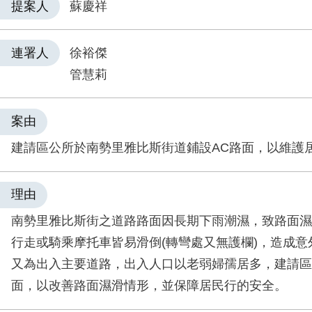
提案人
蘇慶祥
連署人
徐裕傑
管慧莉
案由
建請區公所於南勢里雅比斯街道鋪設AC路面，以維護
理由
南勢里雅比斯街之道路路面因長期下雨潮濕，致路面濕
行走或騎乘摩托車皆易滑倒(轉彎處又無護欄)，造成意
又為出入主要道路，出入人口以老弱婦孺居多，建請區
面，以改善路面濕滑情形，並保障居民行的安全。