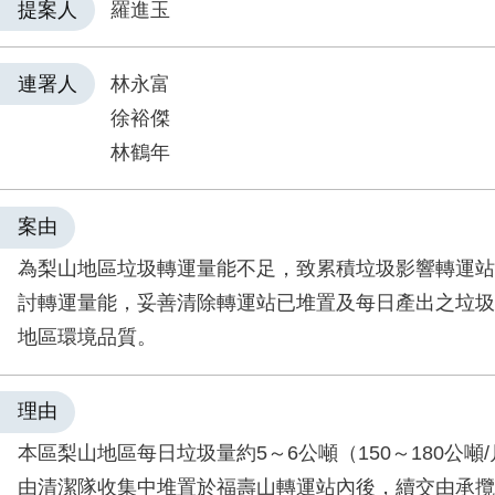
提案人
羅進玉
連署人
林永富
徐裕傑
林鶴年
案由
為梨山地區垃圾轉運量能不足，致累積垃圾影響轉運站
討轉運量能，妥善清除轉運站已堆置及每日產出之垃圾
地區環境品質。
理由
本區梨山地區每日垃圾量約5～6公噸（150～180公噸
由清潔隊收集中堆置於福壽山轉運站內後，續交由承攬