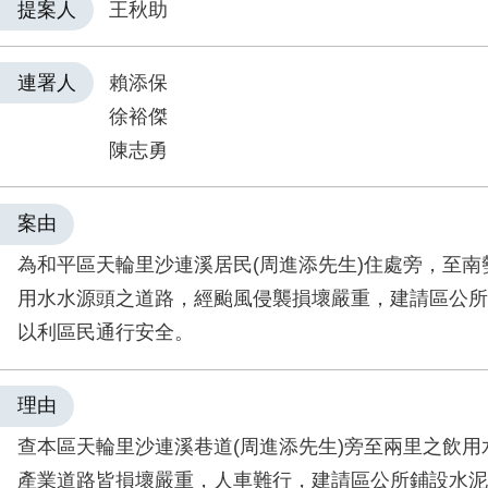
提案人
王秋助
連署人
賴添保
徐裕傑
陳志勇
案由
為和平區天輪里沙連溪居民(周進添先生)住處旁，至南
用水水源頭之道路，經颱風侵襲損壞嚴重，建請區公所
以利區民通行安全。
理由
查本區天輪里沙連溪巷道(周進添先生)旁至兩里之飲用
產業道路皆損壞嚴重，人車難行，建請區公所鋪設水泥