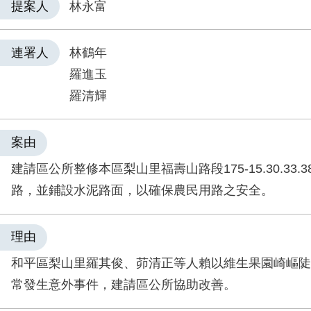
提案人
林永富
連署人
林鶴年
羅進玉
羅清輝
案由
建請區公所整修本區梨山里福壽山路段175-15.30.33.3
路，並鋪設水泥路面，以確保農民用路之安全。
理由
和平區梨山里羅其俊、茆清正等人賴以維生果園崎嶇陡
常發生意外事件，建請區公所協助改善。