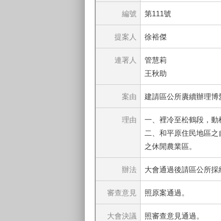
編號
第111號
提案人
徐裕傑
連署人
管慧莉
王秋助
案由
建請區公所賡續辦理博
理由
一、裡冷至松鶴段，動
二、和平原住民地區之
之休閒農業區。
辦法
大會通過後請區公所採
審查意見
照原案通過。
大會決議
照審查意見通過。