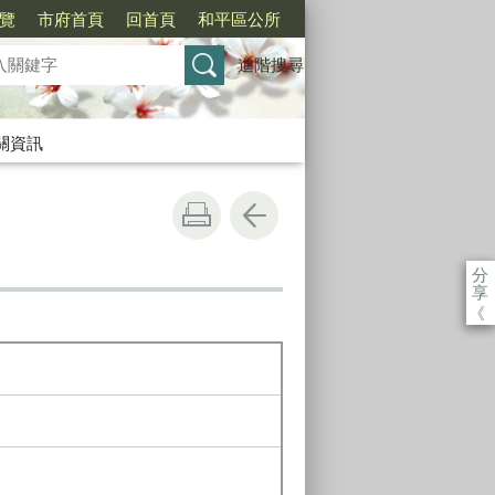
覽
市府首頁
回首頁
和平區公所
進階搜尋
關資訊
分
享
《