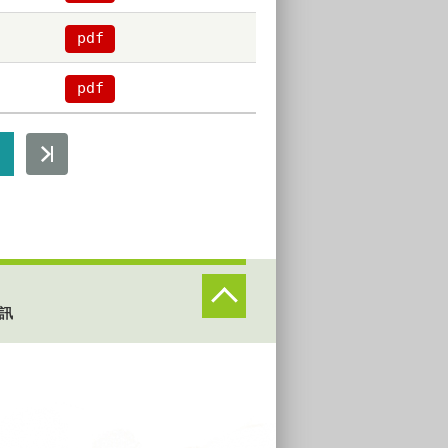
pdf
pdf
訊