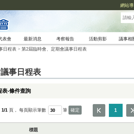
網站導
代表會
最新消息
考察報告
活動剪影
議事相
事日程表
>
第2屆臨時會、定期會議事日程表
會議事日程表
程表-條件查詢
第
1/1
頁，
每頁顯示筆數
筆
1
標題