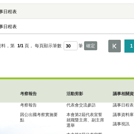
事日程表
事日程表
資料，第
1/1
頁，
每頁顯示筆數
筆
1
考察報告
活動剪影
議事相關資
考察報告
代表會交流參訪
議事日程表
因公出國考察實施要
本會第2屆代表宣誓
議事資料庫
點
就職暨主席、副主席
議事視訊
選舉