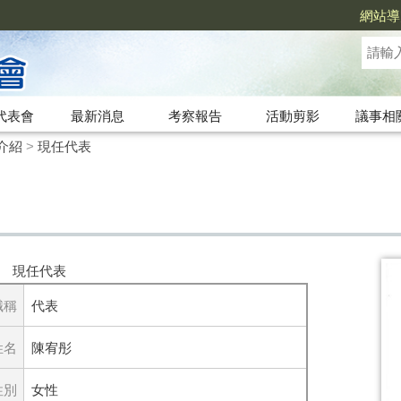
網站導
代表會
最新消息
考察報告
活動剪影
議事相
介紹
>
現任代表
現任代表
職稱
代表
姓名
陳宥彤
性別
女性