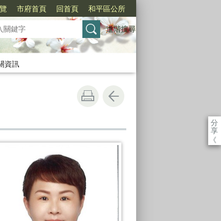
覽
市府首頁
回首頁
和平區公所
進階搜尋
關資訊
分
享
《